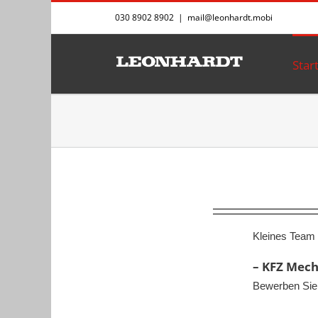
Zum
030 8902 8902
|
mail@leonhardt.mobi
Inhalt
springen
Star
Kleines Team 
– KFZ Mech
Bewerben Sie 